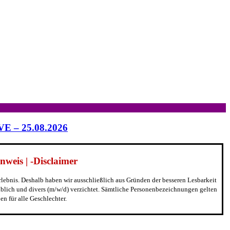
IVE – 25.08.2026
weis | -Disclaimer
erlebnis. Deshalb haben wir ausschließlich aus Gründen der besseren Lesbarkeit
blich und divers (m/w/d) verzichtet. Sämtliche Personenbezeichnungen gelten
n für alle Geschlechter.