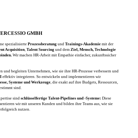
TERCESSIO GMBH
e spezialisierte
Prozessberatung
und
Trainings-Akademie
mit der
ent Acquisition
,
Talent Sourcing
und dem
Ziel, Mensch, Technologie
binden.
Wir machen HR-Arbeit mit Empathie einfacher, zukunftssicher
ren und begleiten Unternehmen, wie sie ihre HR-Prozesse verbessern und
I
effektiv integrieren. So entwickeln und implementieren wir
esse, Systeme und Werkzeuge
, die exakt auf ihre Budgets, Ressourcen,
estimmt sind.
pertise sind
schlüsselfertige Talent-Pipelines und -Systeme:
Diese
entieren wir mit unseren Kunden und bilden ihre Teams aus, wie sie
erfolgreich nutzen.