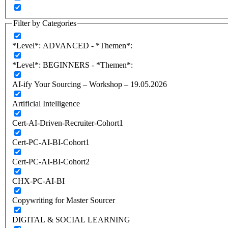
Filter by Categories
*Level*: ADVANCED - *Themen*:
*Level*: BEGINNERS - *Themen*:
AI-ify Your Sourcing – Workshop – 19.05.2026
Artificial Intelligence
Cert-AI-Driven-Recruiter-Cohort1
Cert-PC-AI-BI-Cohort1
Cert-PC-AI-BI-Cohort2
CHX-PC-AI-BI
Copywriting for Master Sourcer
DIGITAL & SOCIAL LEARNING