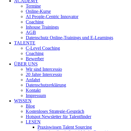
ACADEMY
Termine
Online-Kurse
AI People-Centric Innovator
Coaching
Inhouse Trainings
AGB
Datenschutz Online-Trainings und E-Learnings
TALENTE
C-Level Coaching
Coaching
Bewerber
ÜBER UNS
Wir sind Intercessio
20 Jahre Intercessio
Anfahrt
Datenschutzerklärung
Kontakt
Impressum
WISSEN
Blog
Kostenloses Strategie-Gespräch
Hotspot Newsletter für Talentfinder
LESEN
Praxiswissen Talent Sourcing