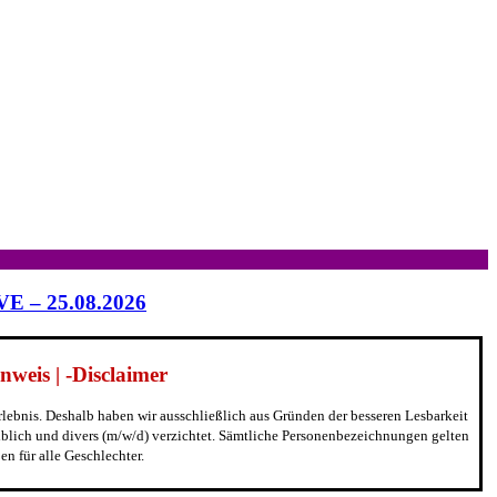
IVE – 25.08.2026
weis | -Disclaimer
erlebnis. Deshalb haben wir ausschließlich aus Gründen der besseren Lesbarkeit
blich und divers (m/w/d) verzichtet. Sämtliche Personenbezeichnungen gelten
n für alle Geschlechter.