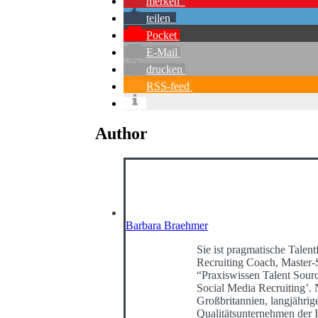
merken
teilen
Pocket
E-Mail
drucken
RSS-feed
Author
Barbara Braehmer
Sie ist pragmatische Talentf
Recruiting Coach, Master-
“Praxiswissen Talent Sour
Social Media Recruiting’
Großbritannien, langjährig
Qualitätsunternehmen der I