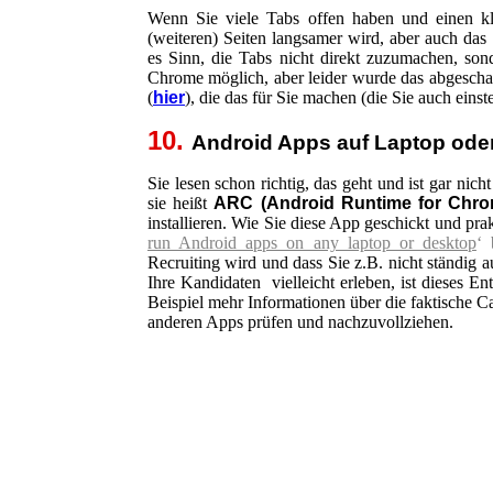
Wenn Sie viele Tabs offen haben und einen kle
(weiteren) Seiten langsamer wird, aber auch das
es Sinn, die Tabs nicht direkt zuzumachen, sond
Chrome möglich, aber leider wurde das abgeschaf
(
hier
), die das für Sie machen (die Sie auch einst
10.
Android Apps auf Laptop oder
Sie lesen schon richtig, das geht und ist gar nic
sie heißt
ARC (Android Runtime for Chro
installieren. Wie Sie diese App geschickt und pr
run Android apps on any laptop or desktop
‘ 
Recruiting wird und dass Sie z.B. nicht ständig
Ihre Kandidaten vielleicht erleben, ist dieses E
Beispiel mehr Informationen über die faktische 
anderen Apps prüfen und nachzuvollziehen.