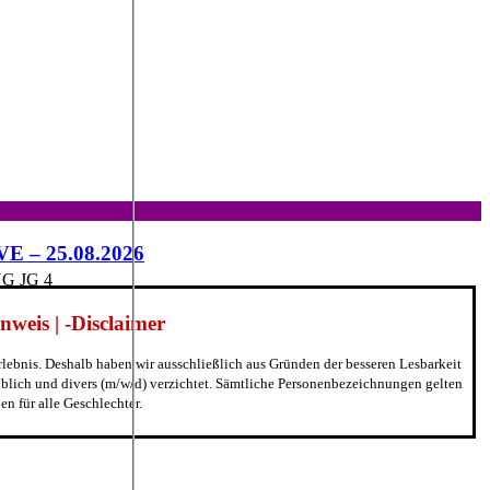
IVE – 25.08.2026
 JG 4
weis | -Disclaimer
erlebnis. Deshalb haben wir ausschließlich aus Gründen der besseren Lesbarkeit
blich und divers (m/w/d) verzichtet. Sämtliche Personenbezeichnungen gelten
n für alle Geschlechter.