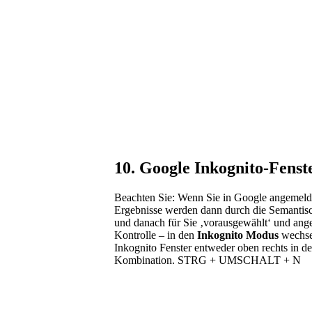
10. Google Inkognito-Fenst
Beachten Sie: Wenn Sie in Google angemeldet
Ergebnisse werden dann durch die Semantisc
und danach für Sie ‚vorausgewählt‘ und ang
Kontrolle – in den
Inkognito Modus
wechse
Inkognito Fenster entweder oben rechts in d
Kombination. STRG + UMSCHALT + N