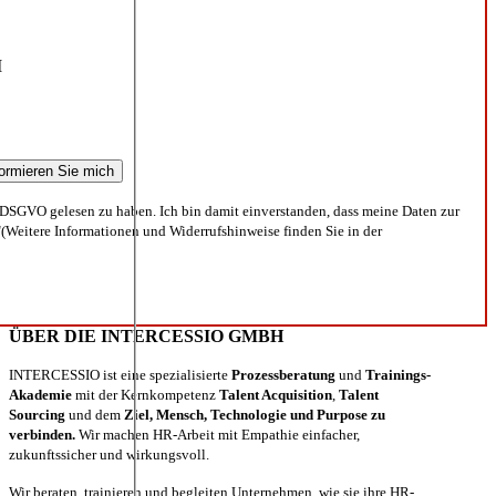
I
DSGVO gelesen zu haben. Ich bin damit einverstanden, dass meine Daten zur
(Weitere Informationen und Widerrufshinweise finden Sie in der
ÜBER DIE INTERCESSIO GMBH
INTERCESSIO ist eine spezialisierte
Prozessberatung
und
Trainings-
Akademie
mit der Kernkompetenz
Talent Acquisition
,
Talent
Sourcing
und dem
Ziel, Mensch, Technologie und Purpose zu
verbinden.
Wir machen HR-Arbeit mit Empathie einfacher,
zukunftssicher und wirkungsvoll.
Wir beraten, trainieren und begleiten Unternehmen, wie sie ihre HR-