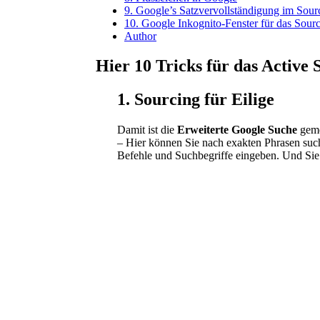
9. Google’s Satzvervollständigung im Sour
10. Google Inkognito-Fenster für das Sour
Author
Hier 10 Tricks für das Active
1. Sourcing für Eilige
Damit ist die
Erweiterte Google Suche
geme
– Hier können Sie nach exakten Phrasen suc
Befehle und Suchbegriffe eingeben. Und Sie 