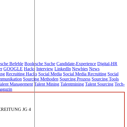
sche Befehle
Boolesche Suche
Candidate-Experience
Digital-HR
er
GOOGLE
Hacks
Interview
LinkedIn
Newbies
News
ing
Recruiting Hacks
Social Media
Social Media Recruiting
Social
mmunikation
Sourcing Methoden
Sourcing Prozess
Sourcing Tools
alent Management
Talent Mining
Talentmining
Talent Sourcing
Tech-
agazin
REITUNG JG 4