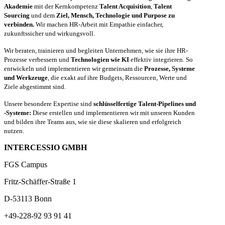
Akademie
mit der Kernkompetenz
Talent Acquisition
,
Talent
Sourcing
und dem
Ziel, Mensch, Technologie und Purpose zu
verbinden.
Wir machen HR-Arbeit mit Empathie einfacher,
zukunftssicher und wirkungsvoll.
Wir beraten, trainieren und begleiten Unternehmen, wie sie ihre HR-
Prozesse verbessern und
Technologien wie KI
effektiv integrieren. So
entwickeln und implementieren wir gemeinsam die
Prozesse, Systeme
und Werkzeuge
, die exakt auf ihre Budgets, Ressourcen, Werte und
Ziele abgestimmt sind.
Unsere besondere Expertise sind
schlüsselfertige Talent-Pipelines und
-Systeme:
Diese erstellen und implementieren wir mit unseren Kunden
und bilden ihre Teams aus, wie sie diese skalieren und erfolgreich
nutzen.
INTERCESSIO GMBH
FGS Campus
Fritz-Schäffer-Straße 1
D-53113 Bonn
+49-228-92 93 91 41