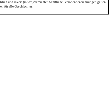
blich und divers (m/w/d) verzichtet. Sämtliche Personenbezeichnungen gelten
n für alle Geschlechter.