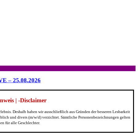
IVE – 25.08.2026
weis | -Disclaimer
erlebnis. Deshalb haben wir ausschließlich aus Gründen der besseren Lesbarkeit
blich und divers (m/w/d) verzichtet. Sämtliche Personenbezeichnungen gelten
n für alle Geschlechter.