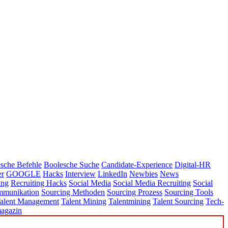
sche Befehle
Boolesche Suche
Candidate-Experience
Digital-HR
er
GOOGLE
Hacks
Interview
LinkedIn
Newbies
News
ing
Recruiting Hacks
Social Media
Social Media Recruiting
Social
mmunikation
Sourcing Methoden
Sourcing Prozess
Sourcing Tools
alent Management
Talent Mining
Talentmining
Talent Sourcing
Tech-
agazin