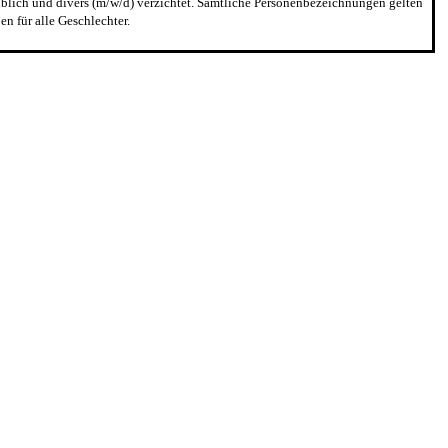
blich und divers (m/w/d) verzichtet. Sämtliche Personenbezeichnungen gelten
n für alle Geschlechter.