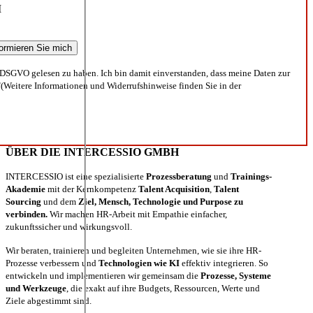
I
DSGVO gelesen zu haben. Ich bin damit einverstanden, dass meine Daten zur
(Weitere Informationen und Widerrufshinweise finden Sie in der
ÜBER DIE INTERCESSIO GMBH
INTERCESSIO ist eine spezialisierte
Prozessberatung
und
Trainings-
Akademie
mit der Kernkompetenz
Talent Acquisition
,
Talent
Sourcing
und dem
Ziel, Mensch, Technologie und Purpose zu
verbinden.
Wir machen HR-Arbeit mit Empathie einfacher,
zukunftssicher und wirkungsvoll.
Wir beraten, trainieren und begleiten Unternehmen, wie sie ihre HR-
Prozesse verbessern und
Technologien wie KI
effektiv integrieren. So
entwickeln und implementieren wir gemeinsam die
Prozesse, Systeme
und Werkzeuge
, die exakt auf ihre Budgets, Ressourcen, Werte und
Ziele abgestimmt sind.