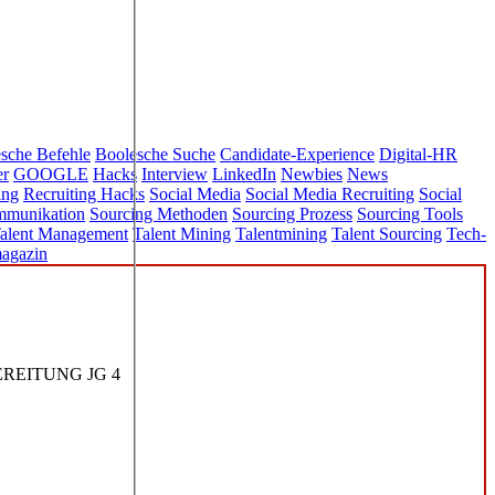
sche Befehle
Boolesche Suche
Candidate-Experience
Digital-HR
er
GOOGLE
Hacks
Interview
LinkedIn
Newbies
News
ing
Recruiting Hacks
Social Media
Social Media Recruiting
Social
mmunikation
Sourcing Methoden
Sourcing Prozess
Sourcing Tools
alent Management
Talent Mining
Talentmining
Talent Sourcing
Tech-
agazin
REITUNG JG 4