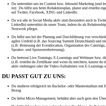
Du unterstützt uns im Content bzw. Inbound Marketing (und ler
ist): Du hilfst uns beim Redaktionsplan, planst und erstellst eig
auf Twitter, Facebook, XING und LinkedIn.
Da wir alle in Social Media aktiv sind (besonders auch in Twi
LinkedIn) unterstützt du unser Team, indem du als Relationshi
Netzwerk pflegst.
Du hilfst uns bei der Planung und Durchführung von verschie
agilen Umfeld (z.B. das Sourcing Summit Deutschland) und nim
(z.B. Betreuung der Eventlocation, Organisation des Caterings,
Speaker- und Sponsorenbetreuung).
Du betreust Live-Trainings, E-Learnings und Webinare bzw. di
(z.B. erstellst du Zertifikate und wenn du möchtest, kannst du
aktiv einbringen oder die Video-Aufnahmen von E-Learnings un
DU PASST GUT ZU UNS:
Du studierst erfolgreich im Bachelor- oder Masterstudium mit
Bezug
Du liebst Micro-Management, behältst aber auch gern den Über