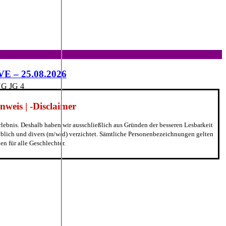
IVE – 25.08.2026
 JG 4
weis | -Disclaimer
erlebnis. Deshalb haben wir ausschließlich aus Gründen der besseren Lesbarkeit
blich und divers (m/w/d) verzichtet. Sämtliche Personenbezeichnungen gelten
n für alle Geschlechter.