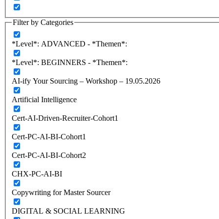
Filter by Categories
*Level*: ADVANCED - *Themen*:
*Level*: BEGINNERS - *Themen*:
AI-ify Your Sourcing – Workshop – 19.05.2026
Artificial Intelligence
Cert-AI-Driven-Recruiter-Cohort1
Cert-PC-AI-BI-Cohort1
Cert-PC-AI-BI-Cohort2
CHX-PC-AI-BI
Copywriting for Master Sourcer
DIGITAL & SOCIAL LEARNING