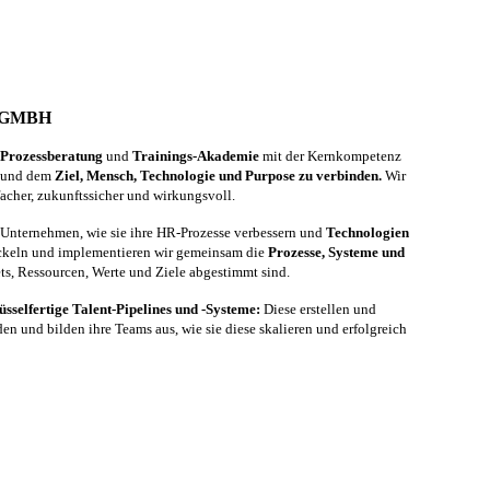
 GMBH
Prozessberatung
und
Trainings-Akademie
mit der Kernkompetenz
und dem
Ziel, Mensch, Technologie und Purpose zu verbinden.
Wir
cher, zukunftssicher und wirkungsvoll.
n Unternehmen, wie sie ihre HR-Prozesse verbessern und
Technologien
wickeln und implementieren wir gemeinsam die
Prozesse, Systeme und
ets, Ressourcen, Werte und Ziele abgestimmt sind.
üsselfertige Talent-Pipelines und -Systeme:
Diese erstellen und
n und bilden ihre Teams aus, wie sie diese skalieren und erfolgreich