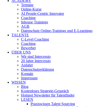
ACADEMY
Termine
Online-Kurse
AI People-Centric Innovator
Coaching
Inhouse Trainings
AGB
Datenschutz Online-Trainings und E-Learnings
TALENTE
C-Level Coaching
Coaching
Bewerber
ÜBER UNS
Wir sind Intercessio
20 Jahre Intercessio
Anfahrt
Datenschutzerklärung
Kontakt
Impressum
WISSEN
Blog
Kostenloses Strategie-Gespräch
Hotspot Newsletter für Talentfinder
LESEN
Praxiswissen Talent Sourcing