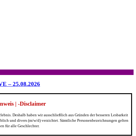
IVE – 25.08.2026
weis | -Disclaimer
erlebnis. Deshalb haben wir ausschließlich aus Gründen der besseren Lesbarkeit
blich und divers (m/w/d) verzichtet. Sämtliche Personenbezeichnungen gelten
n für alle Geschlechter.