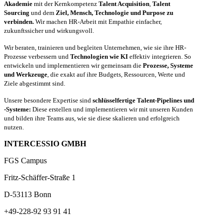
Akademie
mit der Kernkompetenz
Talent Acquisition
,
Talent
Sourcing
und dem
Ziel, Mensch, Technologie und Purpose zu
verbinden.
Wir machen HR-Arbeit mit Empathie einfacher,
zukunftssicher und wirkungsvoll.
Wir beraten, trainieren und begleiten Unternehmen, wie sie ihre HR-
Prozesse verbessern und
Technologien wie KI
effektiv integrieren. So
entwickeln und implementieren wir gemeinsam die
Prozesse, Systeme
und Werkzeuge
, die exakt auf ihre Budgets, Ressourcen, Werte und
Ziele abgestimmt sind.
Unsere besondere Expertise sind
schlüsselfertige Talent-Pipelines und
-Systeme:
Diese erstellen und implementieren wir mit unseren Kunden
und bilden ihre Teams aus, wie sie diese skalieren und erfolgreich
nutzen.
INTERCESSIO GMBH
FGS Campus
Fritz-Schäffer-Straße 1
D-53113 Bonn
+49-228-92 93 91 41