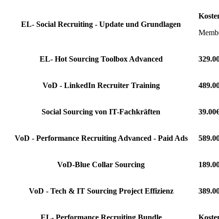
Koste
EL- Social Recruiting - Update und Grundlagen
Member
EL- Hot Sourcing Toolbox Advanced
329.0
VoD - LinkedIn Recruiter Training
489.0
Social Sourcing von IT-Fachkräften
39.00
VoD - Performance Recruiting Advanced - Paid Ads
589.0
VoD-Blue Collar Sourcing
189.0
VoD - Tech & IT Sourcing Project Effizienz
389.0
EL- Performance Recruiting Bundle
Koste