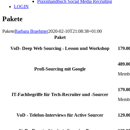
Praxishandbuch Social Media Recruiting
LOGIN
Pakete
Pakete
Barbara Braehmer
2020-02-10T21:08:38+01:00
Paket
VoD- Deep Web Sourcing - Lesson und Workshop
179.0
489.0
Profi-Sourcing mit Google
Member
179.0
IT-Fachbegriffe für Tech-Recruiter und -Sourcer
Member
VoD - Telefon-Interviews für Active Sourcer
129.0