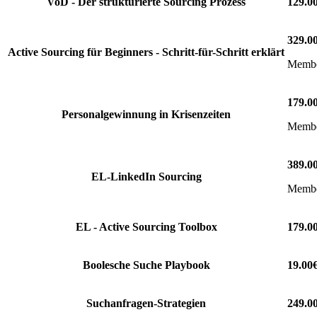
VoD - Der strukturierte Sourcing Prozess
129.0
329.0
Active Sourcing für Beginners - Schritt-für-Schritt erklärt
Member
179.0
Personalgewinnung in Krisenzeiten
Member
389.0
EL-LinkedIn Sourcing
Member
EL - Active Sourcing Toolbox
179.0
Boolesche Suche Playbook
19.00
Suchanfragen-Strategien
249.0