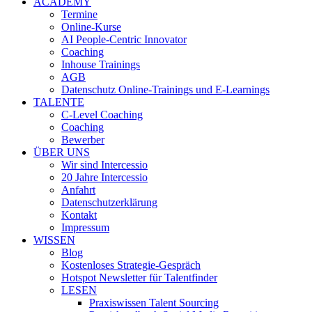
ACADEMY
Termine
Online-Kurse
AI People-Centric Innovator
Coaching
Inhouse Trainings
AGB
Datenschutz Online-Trainings und E-Learnings
TALENTE
C-Level Coaching
Coaching
Bewerber
ÜBER UNS
Wir sind Intercessio
20 Jahre Intercessio
Anfahrt
Datenschutzerklärung
Kontakt
Impressum
WISSEN
Blog
Kostenloses Strategie-Gespräch
Hotspot Newsletter für Talentfinder
LESEN
Praxiswissen Talent Sourcing