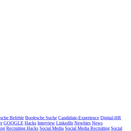
sche Befehle
Boolesche Suche
Candidate-Experience
Digital-HR
er
GOOGLE
Hacks
Interview
LinkedIn
Newbies
News
ing
Recruiting Hacks
Social Media
Social Media Recruiting
Social