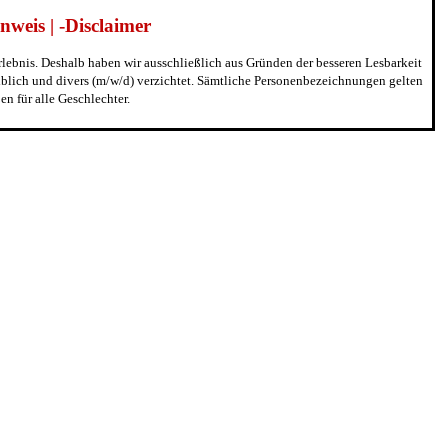
weis | -Disclaimer
erlebnis. Deshalb haben wir ausschließlich aus Gründen der besseren Lesbarkeit
blich und divers (m/w/d) verzichtet. Sämtliche Personenbezeichnungen gelten
n für alle Geschlechter.