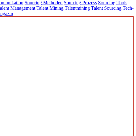
mmunikation
Sourcing Methoden
Sourcing Prozess
Sourcing Tools
alent Management
Talent Mining
Talentmining
Talent Sourcing
Tech-
agazin