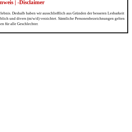
weis | -Disclaimer
erlebnis. Deshalb haben wir ausschließlich aus Gründen der besseren Lesbarkeit
blich und divers (m/w/d) verzichtet. Sämtliche Personenbezeichnungen gelten
n für alle Geschlechter.