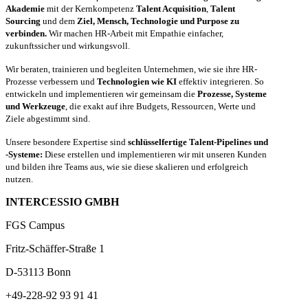
Akademie
mit der Kernkompetenz
Talent Acquisition
,
Talent
Sourcing
und dem
Ziel, Mensch, Technologie und Purpose zu
verbinden.
Wir machen HR-Arbeit mit Empathie einfacher,
zukunftssicher und wirkungsvoll.
Wir beraten, trainieren und begleiten Unternehmen, wie sie ihre HR-
Prozesse verbessern und
Technologien wie KI
effektiv integrieren. So
entwickeln und implementieren wir gemeinsam die
Prozesse, Systeme
und Werkzeuge
, die exakt auf ihre Budgets, Ressourcen, Werte und
Ziele abgestimmt sind.
Unsere besondere Expertise sind
schlüsselfertige Talent-Pipelines und
-Systeme:
Diese erstellen und implementieren wir mit unseren Kunden
und bilden ihre Teams aus, wie sie diese skalieren und erfolgreich
nutzen.
INTERCESSIO GMBH
FGS Campus
Fritz-Schäffer-Straße 1
D-53113 Bonn
+49-228-92 93 91 41