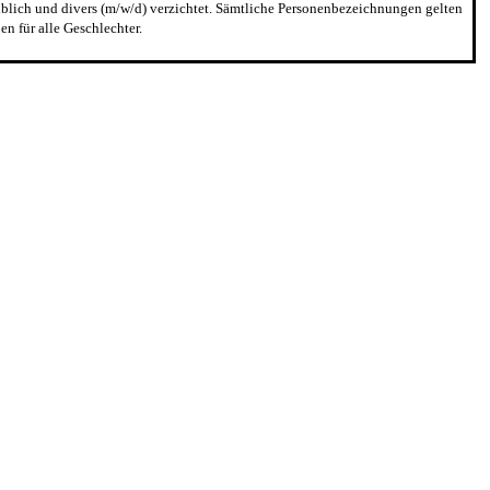
blich und divers (m/w/d) verzichtet. Sämtliche Personenbezeichnungen gelten
n für alle Geschlechter.