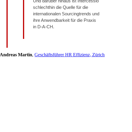
Und darüber hinaus ist Intercessio
schlechthin die Quelle für die
internationalen Sourcingtrends und
ihre Anwendbarkeit für die Praxis
in D-A-CH.
Andreas Martin
,
Geschäftsführer HR Effizienz, Zürich