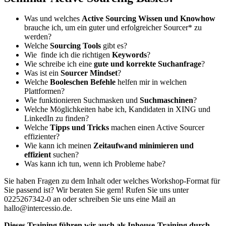
Was und welches
Active Sourcing Wissen und Knowhow
brauche ich, um ein guter und erfolgreicher Sourcer* zu
werden?
Welche
Sourcing Tools
gibt es?
Wie finde ich die richtigen
Keywords
?
Wie schreibe ich eine
gute und korrekte Suchanfrage
?
Was ist ein
Sourcer Mindset
?
Welche
Booleschen Befehle
helfen mir in welchen
Plattformen?
Wie funktionieren Suchmasken und
Suchmaschinen
?
Welche Möglichkeiten habe ich, Kandidaten in XING und
LinkedIn zu finden?
Welche
Tipps und Tricks
machen einen Active Sourcer
effizienter?
Wie kann ich meinen
Zeitaufwand minimieren und
effizient
suchen?
Was kann ich tun, wenn ich Probleme habe?
Sie haben Fragen zu dem Inhalt oder welches Workshop-Format für
Sie passend ist? Wir beraten Sie gern! Rufen Sie uns unter
0225267342-0 an oder schreiben Sie uns eine Mail an
hallo@intercessio.de.
Dieses Training führen wir auch als Inhouse-Training durch