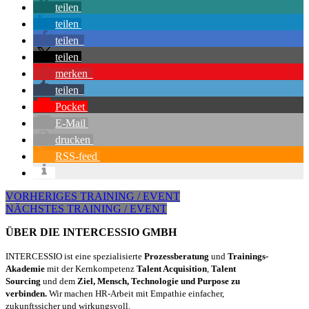
teilen
teilen
teilen
teilen
merken
teilen
Pocket
E-Mail
drucken
RSS-feed
VORHERIGES TRAINING / EVENT
NÄCHSTES TRAINING / EVENT
ÜBER DIE INTERCESSIO GMBH
INTERCESSIO ist eine spezialisierte
Prozessberatung
und
Trainings-
Akademie
mit der Kernkompetenz
Talent Acquisition
,
Talent
Sourcing
und dem
Ziel, Mensch, Technologie und Purpose zu
verbinden.
Wir machen HR-Arbeit mit Empathie einfacher,
zukunftssicher und wirkungsvoll.