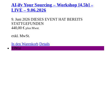
AI-ify Your Sourcing – Workshop [4,5h] –
LIVE – 9.06.2026
9. Juni 2026
DIESES EVENT HAT BEREITS
STATTGEFUNDEN
440,00
€
plus Mwst.
exkl. MwSt.
In den Warenkorb
Details
19
Mai