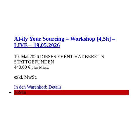
AI-ify Your Sourcing – Workshop [4,5h] –
LIVE – 19.05.2026
19. Mai 2026
DIESES EVENT HAT BEREITS
STATTGEFUNDEN
440,00
€
plus Mwst.
exkl. MwSt.
In den Warenkorb
Details
26
Mai