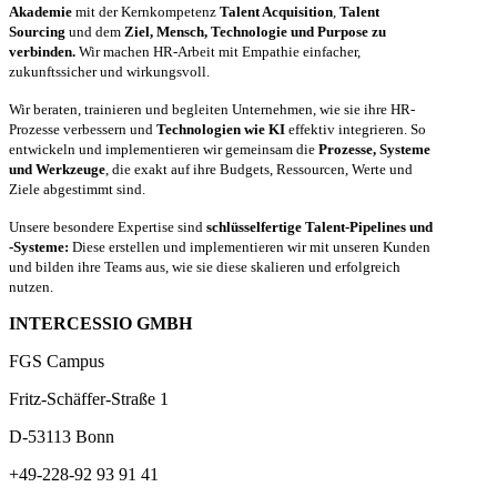
Akademie
mit der Kernkompetenz
Talent Acquisition
,
Talent
Sourcing
und dem
Ziel, Mensch, Technologie und Purpose zu
verbinden.
Wir machen HR-Arbeit mit Empathie einfacher,
zukunftssicher und wirkungsvoll.
Wir beraten, trainieren und begleiten Unternehmen, wie sie ihre HR-
Prozesse verbessern und
Technologien wie KI
effektiv integrieren. So
entwickeln und implementieren wir gemeinsam die
Prozesse, Systeme
und Werkzeuge
, die exakt auf ihre Budgets, Ressourcen, Werte und
Ziele abgestimmt sind.
Unsere besondere Expertise sind
schlüsselfertige Talent-Pipelines und
-Systeme:
Diese erstellen und implementieren wir mit unseren Kunden
und bilden ihre Teams aus, wie sie diese skalieren und erfolgreich
nutzen.
INTERCESSIO GMBH
FGS Campus
Fritz-Schäffer-Straße 1
D-53113 Bonn
+49-228-92 93 91 41