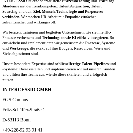
INTERCESSIO ist eine spezialisierte
Prozessberatung
und
Trainings-
Akademie
mit der Kernkompetenz
Talent Acquisition
,
Talent
Sourcing
und dem
Ziel, Mensch, Technologie und Purpose zu
verbinden.
Wir machen HR-Arbeit mit Empathie einfacher,
zukunftssicher und wirkungsvoll.
Wir beraten, trainieren und begleiten Unternehmen, wie sie ihre HR-
Prozesse verbessern und
Technologien wie KI
effektiv integrieren. So
entwickeln und implementieren wir gemeinsam die
Prozesse, Systeme
und Werkzeuge
, die exakt auf ihre Budgets, Ressourcen, Werte und
Ziele abgestimmt sind.
Unsere besondere Expertise sind
schlüsselfertige Talent-Pipelines und
-Systeme:
Diese erstellen und implementieren wir mit unseren Kunden
und bilden ihre Teams aus, wie sie diese skalieren und erfolgreich
nutzen.
INTERCESSIO GMBH
FGS Campus
Fritz-Schäffer-Straße 1
D-53113 Bonn
+49-228-92 93 91 41