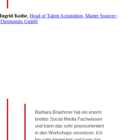
Ingrid Kothe
,
Head of Talent Acquisition, Master Sourcer |
Thermondo GmbH
Barbara Braehmer hat ein enorm
breites Social Media Fachwissen
und kann das sehr praxisorientiert
in den Workshops umsetzen. Ich
bin sehr begeistert und kann das