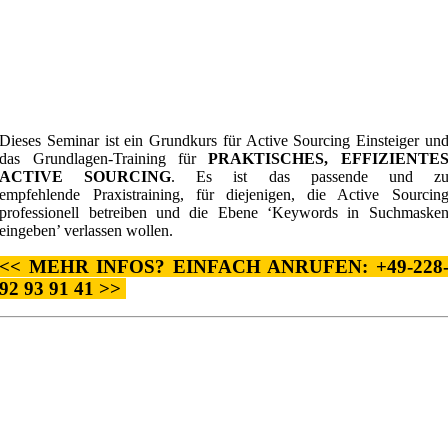
Dieses Seminar ist ein Grundkurs für Active Sourcing Einsteiger un
das Grundlagen-Training für
PRAKTISCHES, EFFIZIENTE
ACTIVE SOURCING
. Es ist das passende und z
empfehlende Praxistraining, für diejenigen, die Active Sourcin
professionell betreiben und die Ebene ‘Keywords in Suchmaske
eingeben’ verlassen wollen.
<< MEHR INFOS? EINFACH ANRUFEN: +49-228
92 93 91 41 >>