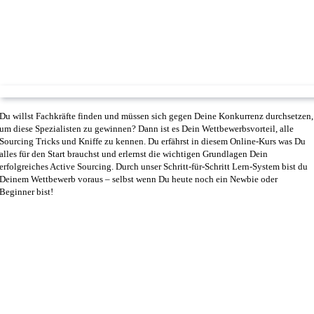
Du willst Fachkräfte finden und müssen sich gegen Deine Konkurrenz durchsetzen,
um diese Spezialisten zu gewinnen? Dann ist es Dein Wettbewerbsvorteil, alle
Sourcing Tricks und Kniffe zu kennen. Du erfährst in diesem Online-Kurs was Du
alles für den Start brauchst und erlernst die wichtigen Grundlagen Dein
erfolgreiches Active Sourcing. Durch unser Schritt-für-Schritt Lern-System bist du
Deinem Wettbewerb voraus – selbst wenn Du heute noch ein Newbie oder
Beginner bist!