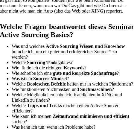
ist gar nicht so kompliziert, sondern nur wie beim Autofahren: Du
musst nur lernen, wann man wo Du Gas gibt und wie Du bremst –
aber nicht wie man ein Auto (also das Web oder XING) repariert.
Welche Fragen beantwortet dieses Semina
Active Sourcing Basics?
Was und welches
Active Sourcing Wissen und Knowhow
brauche ich, um ein guter und erfolgreicher Sourcer* zu
werden?
Welche
Sourcing Tools
gibt es?
Wie finde ich die richtigen
Keywords
?
Wie schreibe ich eine
gute und korrekte Suchanfrage
?
Was ist ein
Sourcer Mindset
?
Welche
Booleschen Befehle
helfen mir in welchen Plattformen?
Wie funktionieren Suchmasken und
Suchmaschinen
?
Welche Möglichkeiten habe ich, Kandidaten in XING und
LinkedIn zu finden?
Welche
Tipps und Tricks
machen einen Active Sourcer
effizienter?
Wie kann ich meinen
Zeitaufwand minimieren und effizient
suchen?
Was kann ich tun, wenn ich Probleme habe?