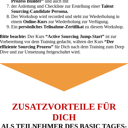
Prozess Builder”
und auch mit
der Anleitung und Checkliste zur Erstellung einer
Talent
Sourcing-Candidate Persona.
Der Workshop wird recorded und steht zur Wiederholung in
einem
Online-Kurs
zur Wiederholung zur Verfügung.
Ein
persönliches Teilnahme-Zertifikat
zu diesem Workshop.
Bitte beachte:
Der Kurs
“Active Sourcing Jump-Start”
ist zur
Vorbereitung vor dem Training gedacht, währen der Kurs
“Der
effiziente Sourcing Prozess”
für Dich nach dem Training zum Deep
Dive und zur Umsetzung freigeschaltet wird.
ZUSATZVORTEILE FÜR
DICH
ALS TEILNEHMER DES BASIC TAGES-