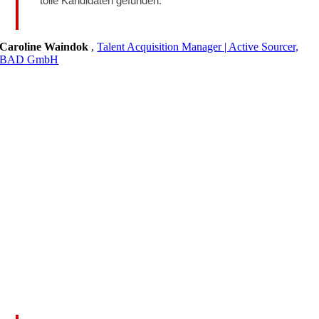
tolle Kandidaten gefunden.
Caroline Waindok
,
Talent Acquisition Manager | Active Sourcer,
BAD GmbH