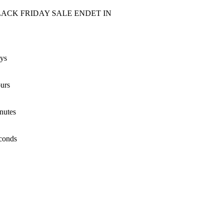
LACK FRIDAY SALE ENDET IN
ys
urs
nutes
conds
BLA