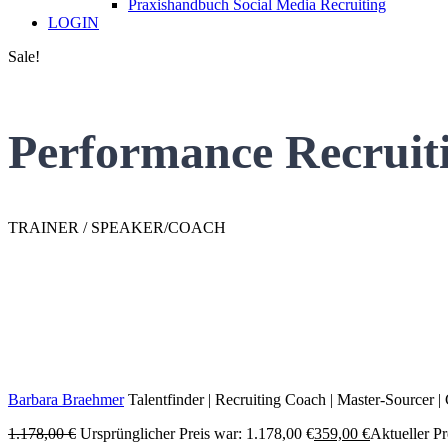
Praxishandbuch Social Media Recruiting
LOGIN
Sale!
Performance Recruiti
TRAINER / SPEAKER/COACH
Barbara Braehmer
Talentfinder | Recruiting Coach | Master-Sourcer | 
1.178,00
€
Ursprünglicher Preis war: 1.178,00 €
359,00
€
Aktueller Pre