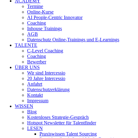
ACADEMY
Termine
Online-Kurse
AI People-Centric Innovator
Coaching
Inhouse Trainings
AGB
Datenschutz Online-Trainings und E-Learnings
TALENTE
C-Level Coaching
Coaching
Bewerber
ÜBER UNS
Wir sind Intercessio
20 Jahre Intercessio
Anfahrt
Datenschutzerklärung
Kontakt
Impressum
WISSEN
Blog
Kostenloses Strategie-Gespräch
Hotspot Newsletter für Talentfinder
LESEN
Praxiswissen Talent Sourcing