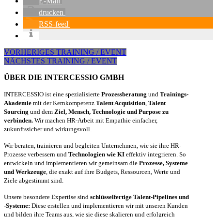
E-Mail
drucken
RSS-feed
VORHERIGES TRAINING / EVENT
NÄCHSTES TRAINING / EVENT
ÜBER DIE INTERCESSIO GMBH
INTERCESSIO ist eine spezialisierte
Prozessberatung
und
Trainings-
Akademie
mit der Kernkompetenz
Talent Acquisition
,
Talent
Sourcing
und dem
Ziel, Mensch, Technologie und Purpose zu
verbinden.
Wir machen HR-Arbeit mit Empathie einfacher,
zukunftssicher und wirkungsvoll.
Wir beraten, trainieren und begleiten Unternehmen, wie sie ihre HR-
Prozesse verbessern und
Technologien wie KI
effektiv integrieren. So
entwickeln und implementieren wir gemeinsam die
Prozesse, Systeme
und Werkzeuge
, die exakt auf ihre Budgets, Ressourcen, Werte und
Ziele abgestimmt sind.
Unsere besondere Expertise sind
schlüsselfertige Talent-Pipelines und
-Systeme:
Diese erstellen und implementieren wir mit unseren Kunden
und bilden ihre Teams aus, wie sie diese skalieren und erfolgreich