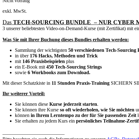
Nicht vorrätig
exkl. MwSt.
Das
TECH-SOURCING BUNDLE – NUR CYBER MO
3 unserer beliebtesten Video-on-Demand-Kurse (mit Zertifikat) mit
Was Sie mit Ihrer Buchung dieses Bundles erhalten werden:
Sammlung der wichtigsten
50 verschiedenen Tech-Sourcing 
in über
176 Hacks, Methoden und Trick
mit
146 Praxisbeispielen
plus
ein E-Book mit
450 Tech-Sourcing Strings
sowie
6 Workbooks zum Download.
Mit dieser Schatzkiste in
11 Stunden Praxis-Training
SICHERN SIE
Ihr weiterer Vorteil:
Sie können diese
Kurse jederzeit starten
.
Sie können ihre Kurse
so oft wiederholen, wie Sie möchten
u
können
in Ihrem Lerntempo zu der für Sie passenden Zeit
l
Sie erhalten zu jedem Kurs ein
persönliches Teilnahme-Zerti
_________________________