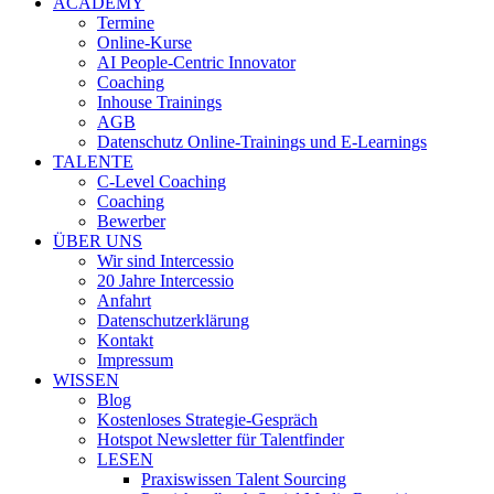
ACADEMY
Termine
Online-Kurse
AI People-Centric Innovator
Coaching
Inhouse Trainings
AGB
Datenschutz Online-Trainings und E-Learnings
TALENTE
C-Level Coaching
Coaching
Bewerber
ÜBER UNS
Wir sind Intercessio
20 Jahre Intercessio
Anfahrt
Datenschutzerklärung
Kontakt
Impressum
WISSEN
Blog
Kostenloses Strategie-Gespräch
Hotspot Newsletter für Talentfinder
LESEN
Praxiswissen Talent Sourcing