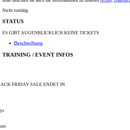
Bitte beachten sie auch die Informationen zu unseren
AGBs,
Datensch
Nicht vorrätig
STATUS
ES GIBT AUGENBLICKLICH KEINE TICKETS
Beschreibung
TRAINING / EVENT INFOS
LACK FRIDAY SALE ENDET IN
ys
urs