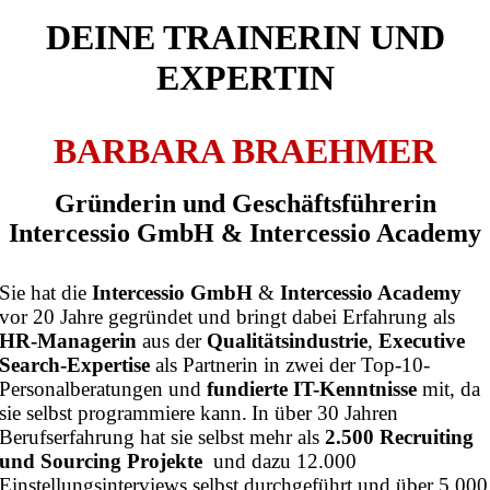
DEINE TRAINERIN UND
EXPERTIN
BARBARA BRAEHMER
Gründerin und Geschäftsführerin
Intercessio GmbH & Intercessio Academy
Sie hat die
Intercessio GmbH
&
Intercessio Academy
vor 20 Jahre gegründet und bringt dabei Erfahrung als
HR-Managerin
aus der
Qualitätsindustrie
,
Executive
Search-Expertise
als Partnerin in zwei der Top-10-
Personalberatungen und
fundierte IT-Kenntnisse
mit, da
sie selbst programmiere kann.
In über 30 Jahren
Berufserfahrung hat sie selbst mehr als
2.500 Recruiting
und Sourcing Projekte
und dazu 12.000
Einstellungsinterviews selbst durchgeführt und über 5.000