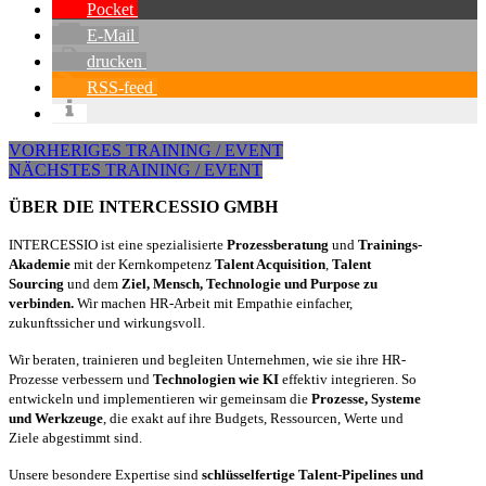
Pocket
E-Mail
drucken
RSS-feed
VORHERIGES TRAINING / EVENT
NÄCHSTES TRAINING / EVENT
ÜBER DIE INTERCESSIO GMBH
INTERCESSIO ist eine spezialisierte
Prozessberatung
und
Trainings-
Akademie
mit der Kernkompetenz
Talent Acquisition
,
Talent
Sourcing
und dem
Ziel, Mensch, Technologie und Purpose zu
verbinden.
Wir machen HR-Arbeit mit Empathie einfacher,
zukunftssicher und wirkungsvoll.
Wir beraten, trainieren und begleiten Unternehmen, wie sie ihre HR-
Prozesse verbessern und
Technologien wie KI
effektiv integrieren. So
entwickeln und implementieren wir gemeinsam die
Prozesse, Systeme
und Werkzeuge
, die exakt auf ihre Budgets, Ressourcen, Werte und
Ziele abgestimmt sind.
Unsere besondere Expertise sind
schlüsselfertige Talent-Pipelines und