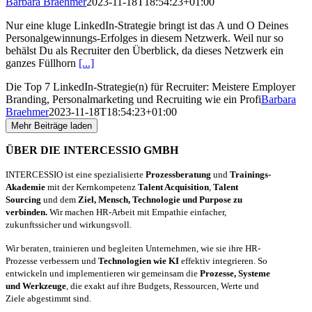
Barbara Braehmer
2023-11-18T18:54:23+01:00
Nur eine kluge LinkedIn-Strategie bringt ist das A und O Deines
Personalgewinnungs-Erfolges in diesem Netzwerk. Weil nur so
behälst Du als Recruiter den Überblick, da dieses Netzwerk ein
ganzes Füllhorn
[...]
Die Top 7 LinkedIn-Strategie(n) für Recruiter: Meistere Employer
Branding, Personalmarketing und Recruiting wie ein Profi
Barbara
Braehmer
2023-11-18T18:54:23+01:00
Mehr Beiträge laden
ÜBER DIE INTERCESSIO GMBH
INTERCESSIO ist eine spezialisierte
Prozessberatung
und
Trainings-
Akademie
mit der Kernkompetenz
Talent Acquisition
,
Talent
Sourcing
und dem
Ziel, Mensch, Technologie und Purpose zu
verbinden.
Wir machen HR-Arbeit mit Empathie einfacher,
zukunftssicher und wirkungsvoll.
Wir beraten, trainieren und begleiten Unternehmen, wie sie ihre HR-
Prozesse verbessern und
Technologien wie KI
effektiv integrieren. So
entwickeln und implementieren wir gemeinsam die
Prozesse, Systeme
und Werkzeuge
, die exakt auf ihre Budgets, Ressourcen, Werte und
Ziele abgestimmt sind.