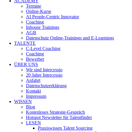
ACADEMY
Termine
Online-Kurse
AI People-Centric Innovator
Coaching
Inhouse Trainings
AGB
Datenschutz Online-Trainings und E-Learnings
TALENTE
C-Level Coaching
Coaching
Bewerber
ÜBER UNS
Wir sind Intercessio
20 Jahre Intercessio
Anfahrt
Datenschutzerklärung
Kontakt
Impressum
WISSEN
Blog
Kostenloses Strategie-Gespräch
Hotspot Newsletter für Talentfinder
LESEN
Praxiswissen Talent Sourcing