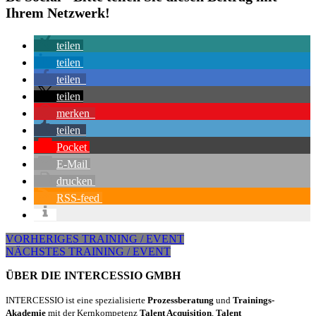
Ihrem Netzwerk!
teilen
teilen
teilen
teilen
merken
teilen
Pocket
E-Mail
drucken
RSS-feed
VORHERIGES TRAINING / EVENT
NÄCHSTES TRAINING / EVENT
ÜBER DIE INTERCESSIO GMBH
INTERCESSIO ist eine spezialisierte
Prozessberatung
und
Trainings-
Akademie
mit der Kernkompetenz
Talent Acquisition
,
Talent