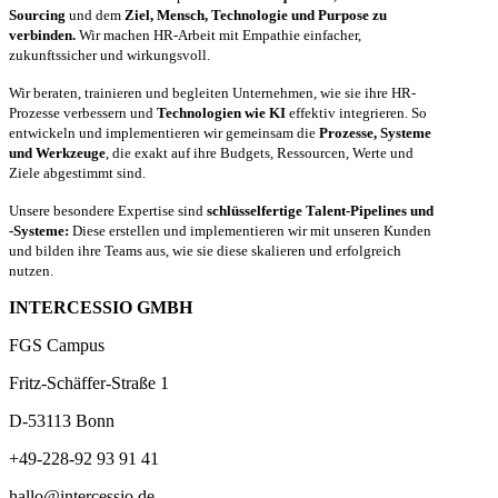
Sourcing
und dem
Ziel, Mensch, Technologie und Purpose zu
verbinden.
Wir machen HR-Arbeit mit Empathie einfacher,
zukunftssicher und wirkungsvoll.
Wir beraten, trainieren und begleiten Unternehmen, wie sie ihre HR-
Prozesse verbessern und
Technologien wie KI
effektiv integrieren. So
entwickeln und implementieren wir gemeinsam die
Prozesse, Systeme
und Werkzeuge
, die exakt auf ihre Budgets, Ressourcen, Werte und
Ziele abgestimmt sind.
Unsere besondere Expertise sind
schlüsselfertige Talent-Pipelines und
-Systeme:
Diese erstellen und implementieren wir mit unseren Kunden
und bilden ihre Teams aus, wie sie diese skalieren und erfolgreich
nutzen.
INTERCESSIO GMBH
FGS Campus
Fritz-Schäffer-Straße 1
D-53113 Bonn
+49-228-92 93 91 41
hallo@intercessio.de