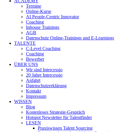
ACADEMY
Termine
Online-Kurse
AI People-Centric Innovator
Coaching
Inhouse Trainings
AGB
Datenschutz Online-Trainings und E-Learnings
TALENTE
C-Level Coaching
Coaching
Bewerber
ÜBER UNS
Wir sind Intercessio
20 Jahre Intercessio
Anfahrt
Datenschutzerklärung
Kontakt
Impressum
WISSEN
Blog
Kostenloses Strategie-Gespräch
Hotspot Newsletter für Talentfinder
LESEN
Praxiswissen Talent Sourcing