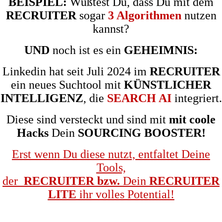
BEISPIEL:
Wußtest Du, dass Du mit dem
RECRUITER
sogar
3 Algorithmen
nutzen
kannst?
UND
noch ist es ein
GEHEIMNIS:
Linkedin hat seit Juli 2024 im
RECRUITER
ein neues Suchtool mit
KÜNSTLICHER
INTELLIGENZ
, die
SEARCH AI
integriert.
Diese sind versteckt und sind mit
mit coole
Hacks
Dein
SOURCING BOOSTER!
Erst wenn Du diese nutzt, entfaltet Deine
Tools,
der
RECRUITER bzw.
Dein
RECRUITER
LITE
ihr volles Potential!