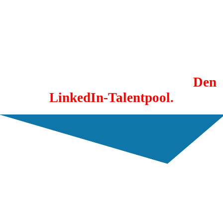
die sonst keiner hat!
Nutze mit uns die coolen,
unbekannten LinkedIn Recruiter
Funktionen und hebe so den noch
verdeckten Kandidaten-Schatz:
Den
LinkedIn-Talentpool.