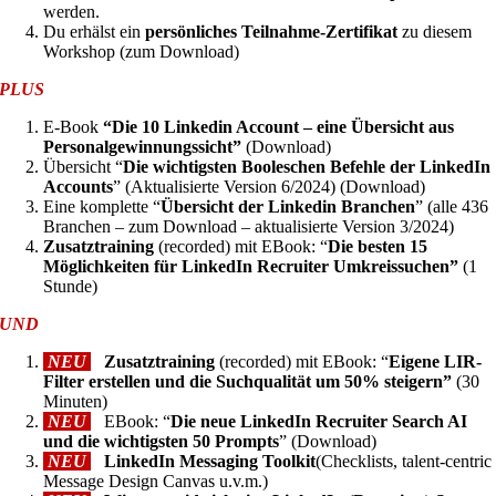
werden.
Du erhälst ein
persönliches Teilnahme-Zertifikat
zu diesem
Workshop (zum Download)
PLUS
E-Book
“Die 10 Linkedin Account – eine Übersicht aus
Personalgewinnungssicht”
(Download)
Übersicht “
Die wichtigsten Booleschen Befehle der LinkedIn
Accounts
” (Aktualisierte Version 6/2024) (Download)
Eine komplette “
Übersicht der Linkedin Branchen
” (alle 436
Branchen – zum Download – aktualisierte Version 3/2024)
Zusatztraining
(recorded) mit EB
ook: “
Die besten 15
Möglichkeiten für LinkedIn Recruiter Umkreissuchen”
(1
Stunde)
UND
NEU
Zusatztraining
(recorded) mit EBook:
“
Eigene LIR-
Filter erstellen und die Suchqualität um 50% steigern”
(
30
Minuten)
NEU
EBook
: “
Die neue LinkedIn Recruiter Search AI
und die wichtigsten 50 Prompts
” (Download)
NEU
LinkedIn Messaging Toolkit
(
Checklists, talent-centric
Message Design Canvas u.v.m.)