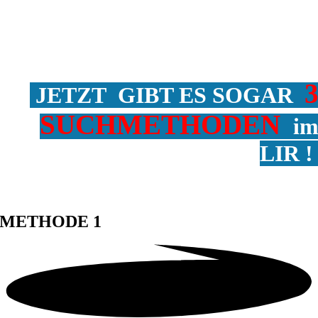
JETZT GIBT ES SOGAR
SUCHMETHODEN
i
LIR 
METHODE 1