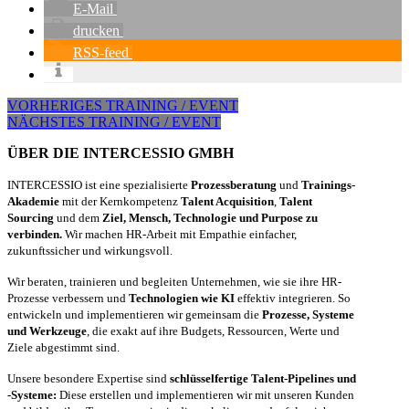
E-Mail
drucken
RSS-feed
VORHERIGES TRAINING / EVENT
NÄCHSTES TRAINING / EVENT
ÜBER DIE INTERCESSIO GMBH
INTERCESSIO ist eine spezialisierte
Prozessberatung
und
Trainings-
Akademie
mit der Kernkompetenz
Talent Acquisition
,
Talent
Sourcing
und dem
Ziel, Mensch, Technologie und Purpose zu
verbinden.
Wir machen HR-Arbeit mit Empathie einfacher,
zukunftssicher und wirkungsvoll.
Wir beraten, trainieren und begleiten Unternehmen, wie sie ihre HR-
Prozesse verbessern und
Technologien wie KI
effektiv integrieren. So
entwickeln und implementieren wir gemeinsam die
Prozesse, Systeme
und Werkzeuge
, die exakt auf ihre Budgets, Ressourcen, Werte und
Ziele abgestimmt sind.
Unsere besondere Expertise sind
schlüsselfertige Talent-Pipelines und
-Systeme:
Diese erstellen und implementieren wir mit unseren Kunden