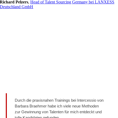
Richard Pelzers
,
Head of Talent Sourcing Germany bei LANXESS
Deutschland GmbH
Durch die praxisnahen Trainings bei Intercessio von
Barbara Braehmer habe ich viele neue Methoden
zur Gewinnung von Talenten für mich entdeckt und
tolle Kandidaten gefunden.