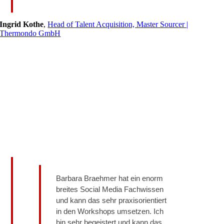
Ingrid Kothe
,
Head of Talent Acquisition, Master Sourcer |
Thermondo GmbH
Barbara Braehmer hat ein enorm
breites Social Media Fachwissen
und kann das sehr praxisorientiert
in den Workshops umsetzen. Ich
bin sehr begeistert und kann das