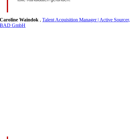
Caroline Waindok
,
Talent Acquisition Manager | Active Sourcer,
BAD GmbH