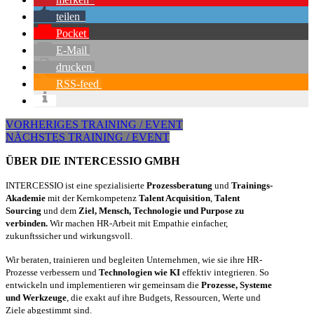
teilen
Pocket
E-Mail
drucken
RSS-feed
VORHERIGES TRAINING / EVENT
NÄCHSTES TRAINING / EVENT
ÜBER DIE INTERCESSIO GMBH
INTERCESSIO ist eine spezialisierte
Prozessberatung
und
Trainings-
Akademie
mit der Kernkompetenz
Talent Acquisition
,
Talent
Sourcing
und dem
Ziel, Mensch, Technologie und Purpose zu
verbinden.
Wir machen HR-Arbeit mit Empathie einfacher,
zukunftssicher und wirkungsvoll.
Wir beraten, trainieren und begleiten Unternehmen, wie sie ihre HR-
Prozesse verbessern und
Technologien wie KI
effektiv integrieren. So
entwickeln und implementieren wir gemeinsam die
Prozesse, Systeme
und Werkzeuge
, die exakt auf ihre Budgets, Ressourcen, Werte und
Ziele abgestimmt sind.