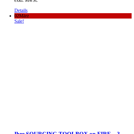
exkl. MwSt.
Details
02
März
Sale!
Ihre SOURCING TOOLBOX on FIRE – 3