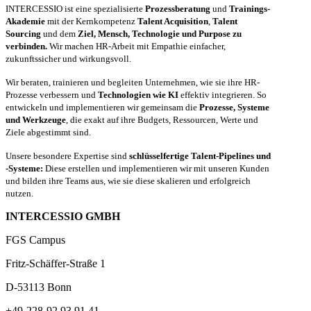
INTERCESSIO ist eine spezialisierte
Prozessberatung
und
Trainings-
Akademie
mit der Kernkompetenz
Talent Acquisition
,
Talent
Sourcing
und dem
Ziel, Mensch, Technologie und Purpose zu
verbinden.
Wir machen HR-Arbeit mit Empathie einfacher,
zukunftssicher und wirkungsvoll.
Wir beraten, trainieren und begleiten Unternehmen, wie sie ihre HR-
Prozesse verbessern und
Technologien wie KI
effektiv integrieren. So
entwickeln und implementieren wir gemeinsam die
Prozesse, Systeme
und Werkzeuge
, die exakt auf ihre Budgets, Ressourcen, Werte und
Ziele abgestimmt sind.
Unsere besondere Expertise sind
schlüsselfertige Talent-Pipelines und
-Systeme:
Diese erstellen und implementieren wir mit unseren Kunden
und bilden ihre Teams aus, wie sie diese skalieren und erfolgreich
nutzen.
INTERCESSIO GMBH
FGS Campus
Fritz-Schäffer-Straße 1
D-53113 Bonn
+49-228-92 93 91 41