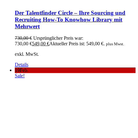
Der Talentfinder Circle – Ihre Sourcing und
Recruiting How-To Knowhow Library mit
Mehrwert
730,00
€
Ursprünglicher Preis war:
730,00 €
549,00
€
Aktueller Preis ist: 549,00 €.
plus Mwst.
exkl. MwSt.
Details
19
Feb.
Sale!