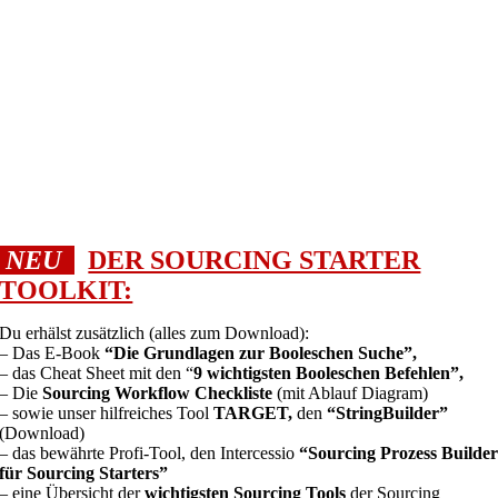
NEU
DER SOURCING STARTER
TOOLKIT:
Du erhälst zusätzlich (alles zum Download):
– Das E-Book
“Die Grundlagen zur Booleschen Suche”,
– das Cheat Sheet mit den “
9 wichtigsten Booleschen Befehlen”,
– Die
Sourcing Workflow Checkliste
(mit Ablauf Diagram)
– sowie unser hilfreiches Tool
TARGET,
den
“StringBuilder”
(Download)
– das bewährte Profi-Tool, den Intercessio
“Sourcing Prozess Builde
für Sourcing Starters”
– eine Übersicht der
wichtigsten Sourcing Tools
der Sourcing