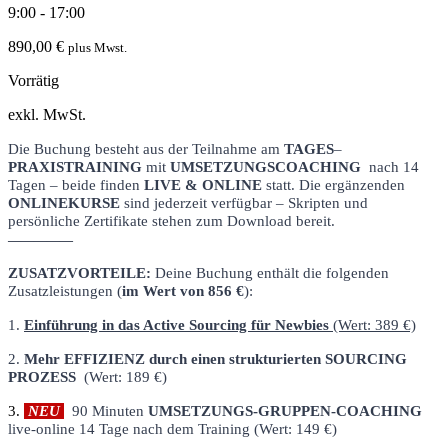
9:00 - 17:00
890,00
€
plus Mwst.
Vorrätig
exkl. MwSt.
Die Buchung besteht aus der Teilnahme am
TAGES
–
PRAXISTRAINING
mit
UMSETZUNGSCOACHING
nach 14
Tagen – beide finden
LIVE & ONLINE
statt. Die ergänzenden
ONLINEKURSE
sind jederzeit verfügbar – Skripten und
persönliche Zertifikate stehen zum Download bereit.
—————
ZUSATZVORTEILE:
Deine Buchung enthält die folgenden
Zusatzleistungen (
im Wert von 856 €
):
1.
Einführung in das Active Sourcing für Newbies
(Wert: 389 €)
2.
Mehr EFFIZIENZ durch einen strukturierten SOURCING
PROZESS
(Wert: 189 €)
3.
NEU
90 Minuten
UMSETZUNGS-GRUPPEN-COACHING
live-online 14 Tage nach dem Training (Wert: 149 €)