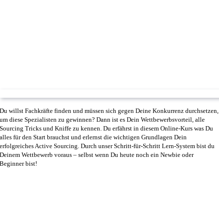
Du willst Fachkräfte finden und müssen sich gegen Deine Konkurrenz durchsetzen,
um diese Spezialisten zu gewinnen? Dann ist es Dein Wettbewerbsvorteil, alle
Sourcing Tricks und Kniffe zu kennen. Du erfährst in diesem Online-Kurs was Du
alles für den Start brauchst und erlernst die wichtigen Grundlagen Dein
erfolgreiches Active Sourcing. Durch unser Schritt-für-Schritt Lern-System bist du
Deinem Wettbewerb voraus – selbst wenn Du heute noch ein Newbie oder
Beginner bist!