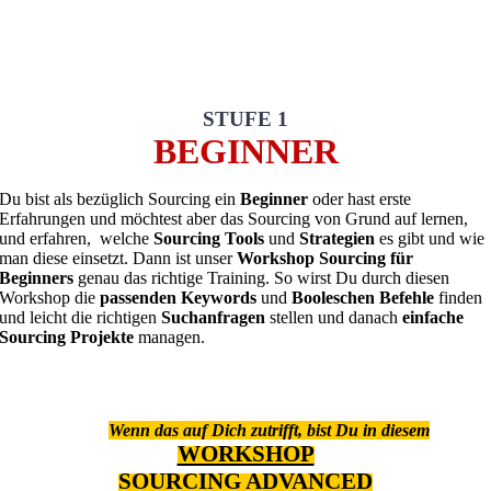
STUFE 1
BEGINNER
Du bist als bezüglich Sourcing ein
Beginner
oder hast erste
Erfahrungen und möchtest aber das Sourcing von Grund auf lernen,
und erfahren, welche
Sourcing Tools
und
Strategien
es gibt und wie
man diese einsetzt. Dann ist unser
Workshop Sourcing für
Beginners
genau das richtige Training. So wirst Du durch diesen
Workshop die
passenden Keywords
und
Booleschen Befehle
finden
und leicht die richtigen
Suchanfragen
stellen und danach
einfache
Sourcing Projekte
managen.
Wenn das auf Dich zutrifft, bist Du in diesem
WORKSHOP
SOURCING ADVANCED