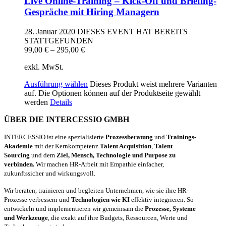
Live Online-Training – Kick-Off und Briefing-
Gespräche mit Hiring Managern
28. Januar 2020
DIESES EVENT HAT BEREITS
STATTGEFUNDEN
99,00
€
–
295,00
€
exkl. MwSt.
Ausführung wählen
Dieses Produkt weist mehrere Varianten
auf. Die Optionen können auf der Produktseite gewählt
werden
Details
ÜBER DIE INTERCESSIO GMBH
INTERCESSIO ist eine spezialisierte
Prozessberatung
und
Trainings-
Akademie
mit der Kernkompetenz
Talent Acquisition
,
Talent
Sourcing
und dem
Ziel, Mensch, Technologie und Purpose zu
verbinden.
Wir machen HR-Arbeit mit Empathie einfacher,
zukunftssicher und wirkungsvoll.
Wir beraten, trainieren und begleiten Unternehmen, wie sie ihre HR-
Prozesse verbessern und
Technologien wie KI
effektiv integrieren. So
entwickeln und implementieren wir gemeinsam die
Prozesse, Systeme
und Werkzeuge
, die exakt auf ihre Budgets, Ressourcen, Werte und