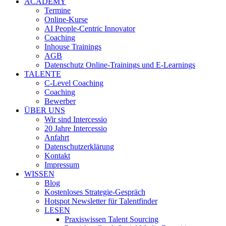
ACADEMY
Termine
Online-Kurse
AI People-Centric Innovator
Coaching
Inhouse Trainings
AGB
Datenschutz Online-Trainings und E-Learnings
TALENTE
C-Level Coaching
Coaching
Bewerber
ÜBER UNS
Wir sind Intercessio
20 Jahre Intercessio
Anfahrt
Datenschutzerklärung
Kontakt
Impressum
WISSEN
Blog
Kostenloses Strategie-Gespräch
Hotspot Newsletter für Talentfinder
LESEN
Praxiswissen Talent Sourcing