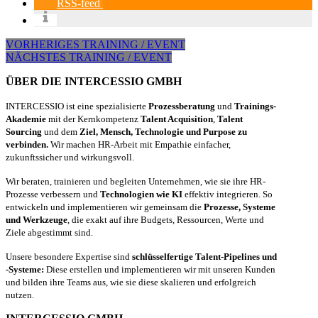
RSS-feed
VORHERIGES TRAINING / EVENT
NÄCHSTES TRAINING / EVENT
ÜBER DIE INTERCESSIO GMBH
INTERCESSIO ist eine spezialisierte
Prozessberatung
und
Trainings-
Akademie
mit der Kernkompetenz
Talent Acquisition
,
Talent
Sourcing
und dem
Ziel, Mensch, Technologie und Purpose zu
verbinden.
Wir machen HR-Arbeit mit Empathie einfacher,
zukunftssicher und wirkungsvoll.
Wir beraten, trainieren und begleiten Unternehmen, wie sie ihre HR-
Prozesse verbessern und
Technologien wie KI
effektiv integrieren. So
entwickeln und implementieren wir gemeinsam die
Prozesse, Systeme
und Werkzeuge
, die exakt auf ihre Budgets, Ressourcen, Werte und
Ziele abgestimmt sind.
Unsere besondere Expertise sind
schlüsselfertige Talent-Pipelines und
-Systeme:
Diese erstellen und implementieren wir mit unseren Kunden
und bilden ihre Teams aus, wie sie diese skalieren und erfolgreich
nutzen.