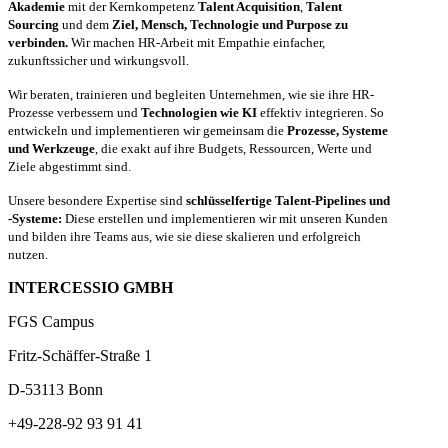
Akademie
mit der Kernkompetenz
Talent Acquisition
,
Talent
Sourcing
und dem
Ziel, Mensch, Technologie und Purpose zu
verbinden.
Wir machen HR-Arbeit mit Empathie einfacher,
zukunftssicher und wirkungsvoll.
Wir beraten, trainieren und begleiten Unternehmen, wie sie ihre HR-
Prozesse verbessern und
Technologien wie KI
effektiv integrieren. So
entwickeln und implementieren wir gemeinsam die
Prozesse, Systeme
und Werkzeuge
, die exakt auf ihre Budgets, Ressourcen, Werte und
Ziele abgestimmt sind.
Unsere besondere Expertise sind
schlüsselfertige Talent-Pipelines und
-Systeme:
Diese erstellen und implementieren wir mit unseren Kunden
und bilden ihre Teams aus, wie sie diese skalieren und erfolgreich
nutzen.
INTERCESSIO GMBH
FGS Campus
Fritz-Schäffer-Straße 1
D-53113 Bonn
+49-228-92 93 91 41