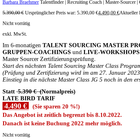
Barbara Braehmer
Talentfinder | Recruiting Coach | Master-Sourcer | 
5.390,00
€
Ursprünglicher Preis war: 5.390,00 €
4.490,00
€
Aktueller P
Nicht vorrätig
exkl. MwSt.
Im 6-monatigen
TALENT SOURCING MASTER P
GRUPPEN-COACHINGS
und
LIVE-WORKSHOPS
Master Sourcer Zertifizierungsprüfung.
Start des nächsten Talent Sourcing Master Class Program
(Prüfung und Zertifizierung wird im am 27. Januar 2023 
Einstieg in die nächste Master Class JG 5 noch in den e
Statt
5.390 € (
Normalpreis)
LATE BIRD TARIF
4
.490 €
(Sie sparen 20 %!)
Das Angebot ist zeitlich begrenzt bis 8.10.2022.
Danach ist keine Buchung 2022 mehr möglich.
Nicht vorrätig