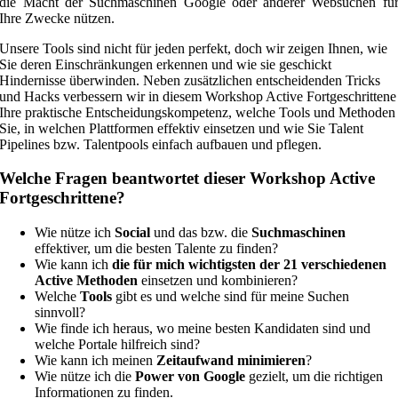
die Macht der Suchmaschinen Google oder anderer Websuchen fü
Ihre Zwecke nützen.
Unsere Tools sind nicht für jeden perfekt, doch wir zeigen Ihnen, wie
Sie deren Einschränkungen erkennen und wie sie geschickt
Hindernisse überwinden. Neben zusätzlichen entscheidenden Tricks
und Hacks verbessern wir in diesem Workshop Active Fortgeschrittene
Ihre praktische Entscheidungskompetenz, welche Tools und Methoden
Sie, in welchen Plattformen effektiv einsetzen und wie Sie Talent
Pipelines bzw. Talentpools einfach aufbauen und pflegen.
Welche Fragen beantwortet dieser Workshop Active
Fortgeschrittene?
Wie nütze ich
Social
und das bzw. die
Suchmaschinen
effektiver, um die besten Talente zu finden?
Wie kann ich
die für mich wichtigsten der 21 verschiedenen
Active Methoden
einsetzen und kombinieren?
Welche
Tools
gibt es und welche sind für meine Suchen
sinnvoll?
Wie finde ich heraus, wo meine besten Kandidaten sind und
welche Portale hilfreich sind?
Wie kann ich meinen
Zeitaufwand minimieren
?
Wie nütze ich die
Power von Google
gezielt, um die richtigen
Informationen zu finden.