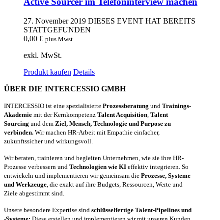
Active Sourcer im Telefoninterview machen
27. November 2019
DIESES EVENT HAT BEREITS
STATTGEFUNDEN
0,00
€
plus Mwst.
exkl. MwSt.
Produkt kaufen
Details
ÜBER DIE INTERCESSIO GMBH
INTERCESSIO ist eine spezialisierte
Prozessberatung
und
Trainings-
Akademie
mit der Kernkompetenz
Talent Acquisition
,
Talent
Sourcing
und dem
Ziel, Mensch, Technologie und Purpose zu
verbinden.
Wir machen HR-Arbeit mit Empathie einfacher,
zukunftssicher und wirkungsvoll.
Wir beraten, trainieren und begleiten Unternehmen, wie sie ihre HR-
Prozesse verbessern und
Technologien wie KI
effektiv integrieren. So
entwickeln und implementieren wir gemeinsam die
Prozesse, Systeme
und Werkzeuge
, die exakt auf ihre Budgets, Ressourcen, Werte und
Ziele abgestimmt sind.
Unsere besondere Expertise sind
schlüsselfertige Talent-Pipelines und
-Systeme:
Diese erstellen und implementieren wir mit unseren Kunden