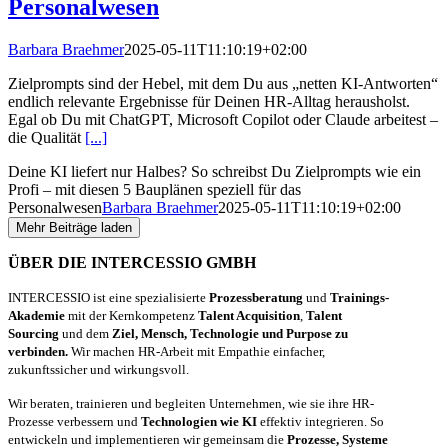
Personalwesen
Barbara Braehmer
2025-05-11T11:10:19+02:00
Zielprompts sind der Hebel, mit dem Du aus „netten KI-Antworten“
endlich relevante Ergebnisse für Deinen HR-Alltag herausholst.
Egal ob Du mit ChatGPT, Microsoft Copilot oder Claude arbeitest –
die Qualität
[...]
Deine KI liefert nur Halbes? So schreibst Du Zielprompts wie ein
Profi – mit diesen 5 Bauplänen speziell für das
Personalwesen
Barbara Braehmer
2025-05-11T11:10:19+02:00
Mehr Beiträge laden
ÜBER DIE INTERCESSIO GMBH
INTERCESSIO ist eine spezialisierte
Prozessberatung
und
Trainings-
Akademie
mit der Kernkompetenz
Talent Acquisition
,
Talent
Sourcing
und dem
Ziel, Mensch, Technologie und Purpose zu
verbinden.
Wir machen HR-Arbeit mit Empathie einfacher,
zukunftssicher und wirkungsvoll.
Wir beraten, trainieren und begleiten Unternehmen, wie sie ihre HR-
Prozesse verbessern und
Technologien wie KI
effektiv integrieren. So
entwickeln und implementieren wir gemeinsam die
Prozesse, Systeme