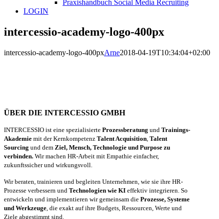
Praxishandbuch Social Media Recruiting
LOGIN
intercessio-academy-logo-400px
intercessio-academy-logo-400px
Arne
2018-04-19T10:34:04+02:00
ÜBER DIE INTERCESSIO GMBH
INTERCESSIO ist eine spezialisierte
Prozessberatung
und
Trainings-
Akademie
mit der Kernkompetenz
Talent Acquisition
,
Talent
Sourcing
und dem
Ziel, Mensch, Technologie und Purpose zu
verbinden.
Wir machen HR-Arbeit mit Empathie einfacher,
zukunftssicher und wirkungsvoll.
Wir beraten, trainieren und begleiten Unternehmen, wie sie ihre HR-
Prozesse verbessern und
Technologien wie KI
effektiv integrieren. So
entwickeln und implementieren wir gemeinsam die
Prozesse, Systeme
und Werkzeuge
, die exakt auf ihre Budgets, Ressourcen, Werte und
Ziele abgestimmt sind.