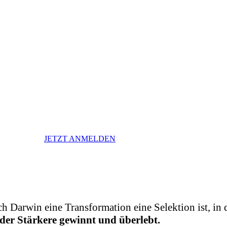
on
 gibt es nicht mehr oder weniger – der Fachkräftemangel wird 
enigen ändern, die weitersuchen. Auch sie werden über den Per
, welche Handlungsoptionen Sie haben, welches die besten Tale
JETZT ANMELDEN
ach Darwin eine Transformation eine Selektion ist, in 
der Stärkere gewinnt und überlebt.