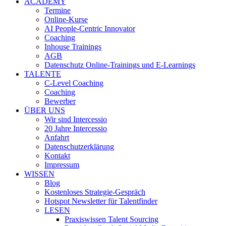
ACADEMY
Termine
Online-Kurse
AI People-Centric Innovator
Coaching
Inhouse Trainings
AGB
Datenschutz Online-Trainings und E-Learnings
TALENTE
C-Level Coaching
Coaching
Bewerber
ÜBER UNS
Wir sind Intercessio
20 Jahre Intercessio
Anfahrt
Datenschutzerklärung
Kontakt
Impressum
WISSEN
Blog
Kostenloses Strategie-Gespräch
Hotspot Newsletter für Talentfinder
LESEN
Praxiswissen Talent Sourcing