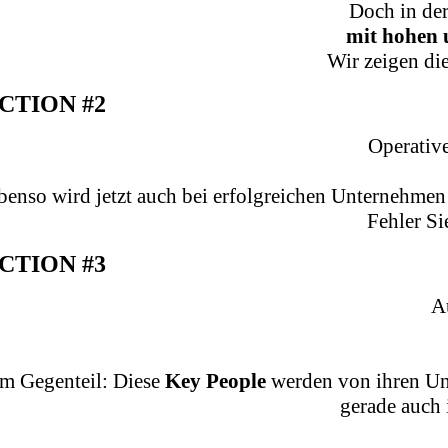
Doch in der
mit hohen 
Wir zeigen di
CTION #2
Operative
benso wird jetzt auch bei erfolgreichen Unternehmen 
Fehler Si
CTION #3
A
im Gegenteil: Diese
Key People
werden von ihren Unt
gerade auch 