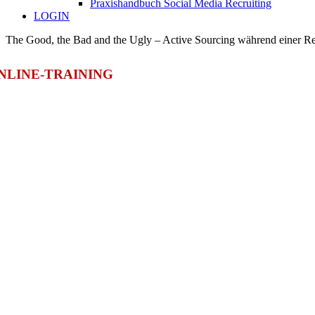
Praxishandbuch Social Media Recruiting
LOGIN
The Good, the Bad and the Ugly – Active Sourcing während einer R
NLINE-TRAINING
 Mai – 10-12 Uhr
THE GOOD
THE BAD AND
THE UGLY