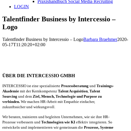
Praxishandbuch Social Media Recruiting
LOGIN
Talentfinder Business by Intercessio –
Logo
Talentfinder Business by Intercessio – Logo
Barbara Braehmer
2020-
05-17T11:20:20+02:00
ÜBER DIE INTERCESSIO GMBH
INTERCESSIO ist eine spezialisierte
Prozessberatung
und
Trainings-
Akademie
mit der Kernkompetenz
Talent Acquisition
,
Talent
Sourcing
und dem
Ziel, Mensch, Technologie und Purpose zu
verbinden.
Wir machen HR-Arbeit mit Empathie einfacher,
zukunftssicher und wirkungsvoll.
Wir beraten, trainieren und begleiten Unternehmen, wie sie ihre HR-
Prozesse verbessern und
Technologien wie KI
effektiv integrieren. So
entwickeln und implementieren wir gemeinsam die
Prozesse, Systeme