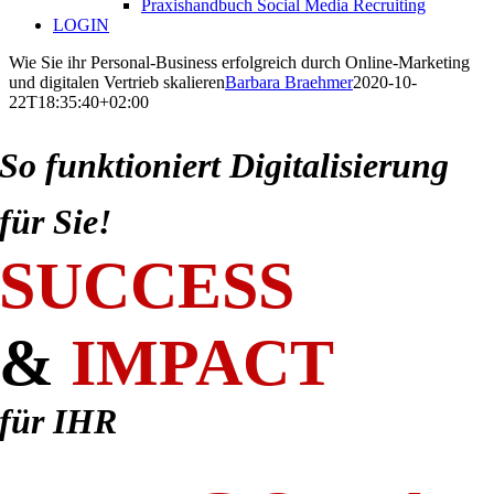
Praxishandbuch Social Media Recruiting
LOGIN
Wie Sie ihr Personal-Business erfolgreich durch Online-Marketing
und digitalen Vertrieb skalieren
Barbara Braehmer
2020-10-
22T18:35:40+02:00
So funktioniert Digitalisierung
für Sie!
SUCCESS
&
IMPACT
für IHR