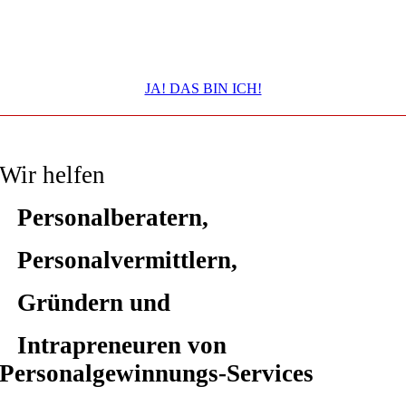
Ready for the next Business Level?
JA! DAS BIN ICH!
Wir helfen
Personalberatern,
Personalvermittlern,
Gründern und
Intrapreneuren von
Personalgewinnungs-Services