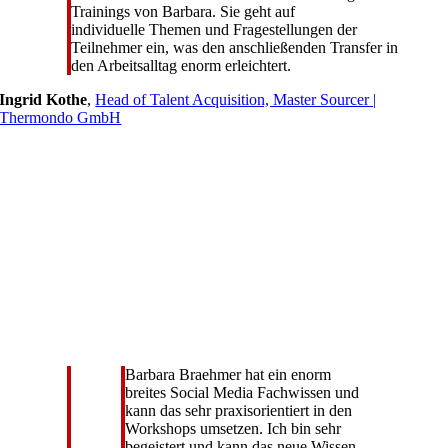
Trainings von Barbara. Sie geht auf
individuelle Themen und Fragestellungen der
Teilnehmer ein, was den anschließenden Transfer in
den Arbeitsalltag enorm erleichtert.
Ingrid Kothe
,
Head of Talent Acquisition, Master Sourcer |
Thermondo GmbH
Barbara Braehmer hat ein enorm
breites Social Media Fachwissen und
kann das sehr praxisorientiert in den
Workshops umsetzen. Ich bin sehr
begeistert und kann das neue Wissen