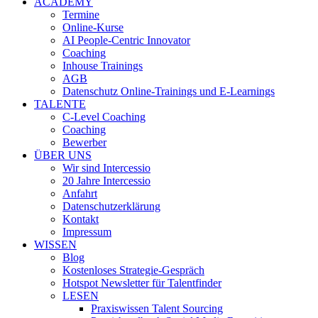
ACADEMY
Termine
Online-Kurse
AI People-Centric Innovator
Coaching
Inhouse Trainings
AGB
Datenschutz Online-Trainings und E-Learnings
TALENTE
C-Level Coaching
Coaching
Bewerber
ÜBER UNS
Wir sind Intercessio
20 Jahre Intercessio
Anfahrt
Datenschutzerklärung
Kontakt
Impressum
WISSEN
Blog
Kostenloses Strategie-Gespräch
Hotspot Newsletter für Talentfinder
LESEN
Praxiswissen Talent Sourcing