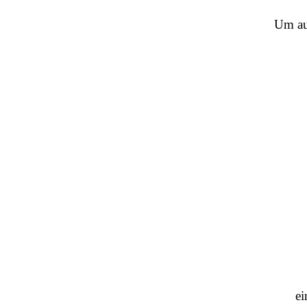
Um au
e