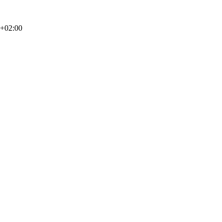
0+02:00
ER DURCH JEDE
rmittler* und
gitalisierung