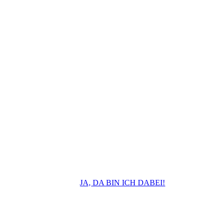
Barbara Braehmer
teilt ihre bewährte Strategie
JA, DA BIN ICH DABEI!