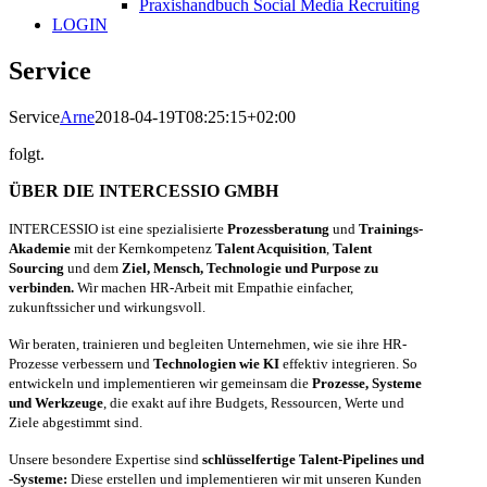
Praxishandbuch Social Media Recruiting
LOGIN
Service
Service
Arne
2018-04-19T08:25:15+02:00
folgt.
ÜBER DIE INTERCESSIO GMBH
INTERCESSIO ist eine spezialisierte
Prozessberatung
und
Trainings-
Akademie
mit der Kernkompetenz
Talent Acquisition
,
Talent
Sourcing
und dem
Ziel, Mensch, Technologie und Purpose zu
verbinden.
Wir machen HR-Arbeit mit Empathie einfacher,
zukunftssicher und wirkungsvoll.
Wir beraten, trainieren und begleiten Unternehmen, wie sie ihre HR-
Prozesse verbessern und
Technologien wie KI
effektiv integrieren. So
entwickeln und implementieren wir gemeinsam die
Prozesse, Systeme
und Werkzeuge
, die exakt auf ihre Budgets, Ressourcen, Werte und
Ziele abgestimmt sind.
Unsere besondere Expertise sind
schlüsselfertige Talent-Pipelines und
-Systeme:
Diese erstellen und implementieren wir mit unseren Kunden