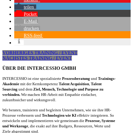
teilen
Pocket
E-Mail
drucken
RSS-feed
VORHERIGES TRAINING / EVENT
NÄCHSTES TRAINING / EVENT
ÜBER DIE INTERCESSIO GMBH
INTERCESSIO ist eine spezialisierte
Prozessberatung
und
Trainings-
Akademie
mit der Kernkompetenz
Talent Acquisition
,
Talent
Sourcing
und dem
Ziel, Mensch, Technologie und Purpose zu
verbinden.
Wir machen HR-Arbeit mit Empathie einfacher,
zukunftssicher und wirkungsvoll.
Wir beraten, trainieren und begleiten Unternehmen, wie sie ihre HR-
Prozesse verbessern und
Technologien wie KI
effektiv integrieren. So
entwickeln und implementieren wir gemeinsam die
Prozesse, Systeme
und Werkzeuge
, die exakt auf ihre Budgets, Ressourcen, Werte und
Ziele abgestimmt sind.