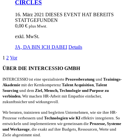
CIRCLES
16. März 2021
DIESES EVENT HAT BEREITS
STATTGEFUNDEN
0,00
€
plus Mwst.
exkl. MwSt.
JA, DA BIN ICH DABEI
Details
1
2
Vor
ÜBER DIE INTERCESSIO GMBH
INTERCESSIO ist eine spezialisierte
Prozessberatung
und
Trainings-
Akademie
mit der Kernkompetenz
Talent Acquisition
,
Talent
Sourcing
und dem
Ziel, Mensch, Technologie und Purpose zu
verbinden.
Wir machen HR-Arbeit mit Empathie einfacher,
zukunftssicher und wirkungsvoll.
Wir beraten, trainieren und begleiten Unternehmen, wie sie ihre HR-
Prozesse verbessern und
Technologien wie KI
effektiv integrieren. So
entwickeln und implementieren wir gemeinsam die
Prozesse, Systeme
und Werkzeuge
, die exakt auf ihre Budgets, Ressourcen, Werte und
Ziele abgestimmt sind.