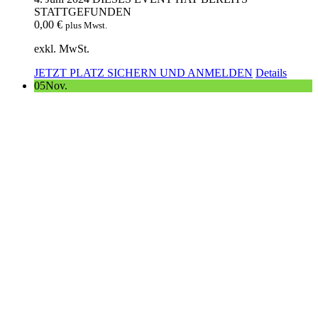
STATTGEFUNDEN
0,00
€
plus Mwst.
exkl. MwSt.
JETZT PLATZ SICHERN UND ANMELDEN
Details
05
Nov.